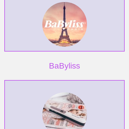
BaByliss