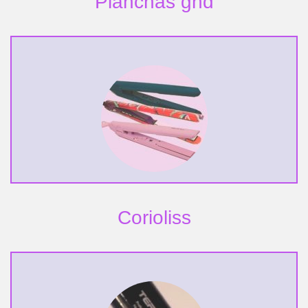
Planchas ghd
Corioliss