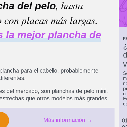
, hasta
cha del pelo
 con placas más largas.
s la mejor plancha de
R
¿
v
plancha para el cabello, probablemente
S
iferentes.
m
n
p
s del mercado, son planchas de pelo mini.
ci
s estrechas que otros modelos más grandes.
E
d
Más información →