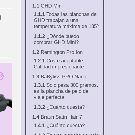
1.1
GHD Mini
1.1.1
Todas las planchas de
i
GHD trabajan a una
temperatura máxima de 185º
1.1.2
¿Dónde puedo
comprar GHD Mini?
1.2
Remington Pro Ion
1.2.1
Coste aceptable.
Calidad impresionante
1.3
BaByliss PRO Nano
1.3.1
Solo pesa 300 gramos,
es la plancha de pelo de
viaje perfecta
1.3.2
¿Cuánto cuesta?
1.4
Braun Satin Hair 7
1.4.1
¿Cuánto cuesta?