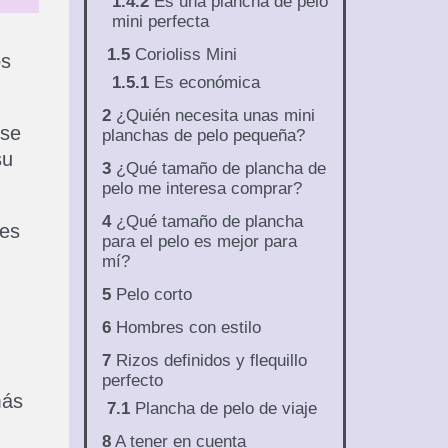
1.4.2
Es una plancha de pelo
mini perfecta
1.5
Corioliss Mini
os
1.5.1
Es económica
2
¿Quién necesita unas mini
 se
planchas de pelo pequeña?
su
3
¿Qué tamaño de plancha de
pelo me interesa comprar?
4
¿Qué tamaño de plancha
les
para el pelo es mejor para
mí?
5
Pelo corto
6
Hombres con estilo
7
Rizos definidos y flequillo
perfecto
más
7.1
Plancha de pelo de viaje
8
A tener en cuenta