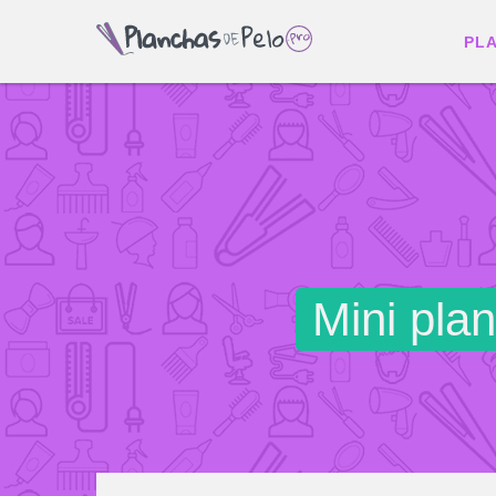
PL
Mini pla