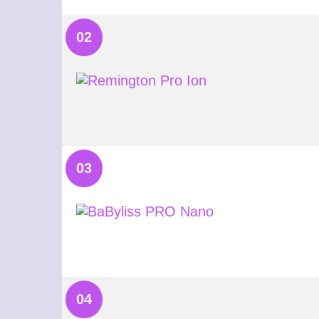
02
03
04