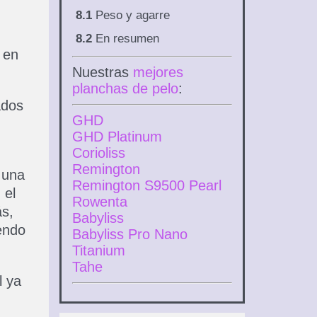
8.1
Peso y agarre
8.2
En resumen
 en
Nuestras
mejores
planchas de pelo
:
ados
GHD
GHD Platinum
Corioliss
Remington
 una
Remington S9500 Pearl
 el
Rowenta
s,
Babyliss
iendo
Babyliss Pro Nano
Titanium
Tahe
l ya