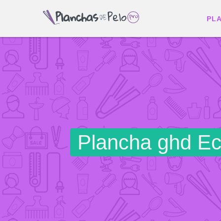
PL
Plancha ghd Ec