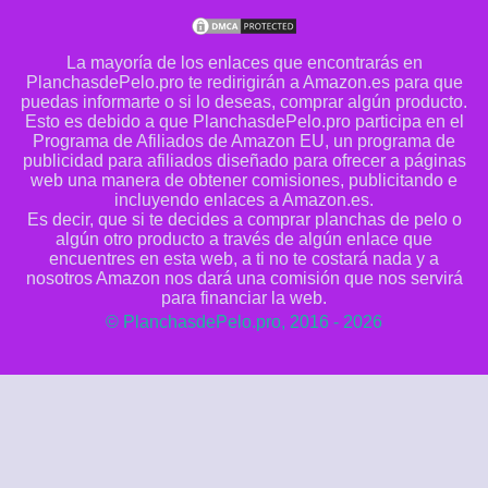
La mayoría de los enlaces que encontrarás en
PlanchasdePelo.pro te redirigirán a Amazon.es para que
puedas informarte o si lo deseas, comprar algún producto.
Esto es debido a que PlanchasdePelo.pro participa en el
Programa de Afiliados de Amazon EU, un programa de
publicidad para afiliados diseñado para ofrecer a páginas
web una manera de obtener comisiones, publicitando e
incluyendo enlaces a Amazon.es.
Es decir, que si te decides a comprar planchas de pelo o
algún otro producto a través de algún enlace que
encuentres en esta web, a ti no te costará nada y a
nosotros Amazon nos dará una comisión que nos servirá
para financiar la web.
© PlanchasdePelo.pro, 2016 - 2026