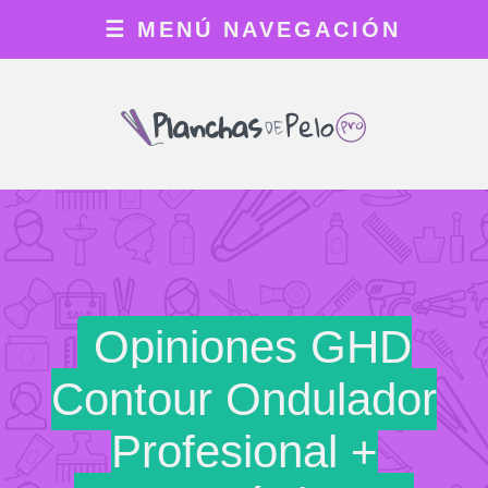
☰
MENÚ NAVEGACIÓN
Opiniones GHD
Contour Ondulador
Profesional +