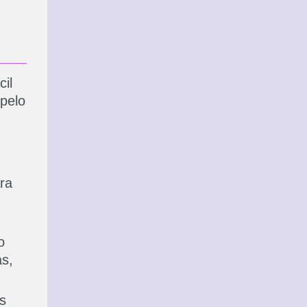
il
 pelo
ra
o
as,
s