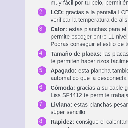
muy fácil por tu pelo, permiti
LCD:
gracias a la pantalla LC
verificar la temperatura de ali
Calor:
estas planchas para el 
permite escoger entre 11 nivel
Podrás conseguir el estilo de 
Tamaño de placas:
las placa
te permiten hacer rizos fácilm
Apagado:
esta plancha tambié
automático que la desconecta 
Cómoda:
gracias a su cable g
Liss SF4412 te permite trabaj
Liviana:
estas planchas pesan
súper sencillo
Rapidez:
consigue el calentam