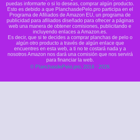
puedas informarte o si lo deseas, comprar algún producto.
Esto es debido a que PlanchasdePelo.pro participa en el
Programa de Afiliados de Amazon EU, un programa de
publicidad para afiliados diseñado para ofrecer a páginas
web una manera de obtener comisiones, publicitando e
incluyendo enlaces a Amazon.es.
Es decir, que si te decides a comprar planchas de pelo o
algún otro producto a través de algún enlace que
encuentres en esta web, a ti no te costará nada y a
nosotros Amazon nos dará una comisión que nos servirá
para financiar la web.
© PlanchasdePelo.pro, 2016 - 2026