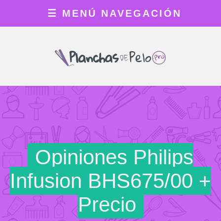
☰
MENÚ NAVEGACIÓN
Opiniones Philips
Infusion BHS675/00 +
Precio