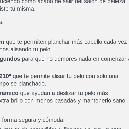
luciendo como acabo de salir del salón de belleza.
iste tú misma.
s:
mm
que te permiten planchar más cabello cada vez
os alisando tu pelo.
egundos
para que no demores nada en comenzar 
210º
que te permite alisar tu pelo con sólo una
empo se planchado.
erámico
que ayudan a deslizar tu pelo más
xtra brillo con menos pasadas y mantenerlo sano.
 forma segura y cómoda.