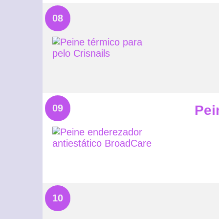
08
09
Pei
10