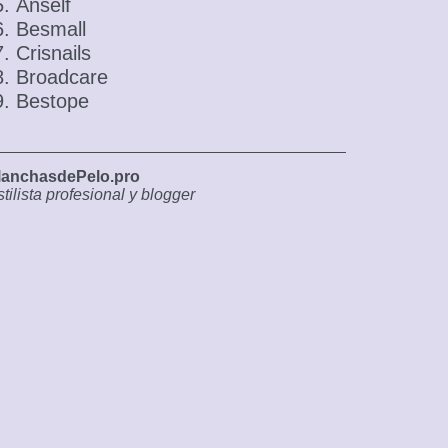
Anself
Besmall
Crisnails
Broadcare
Bestope
lanchasdePelo.pro
tilista profesional y blogger