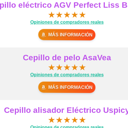
pillo eléctrico AGV Perfect Liss 
★
★
★
★
★
Opiniones de compradores reales
MÁS INFORMACIÓN
Cepillo de pelo AsaVea
★
★
★
★
★
Opiniones de compradores reales
MÁS INFORMACIÓN
Cepillo alisador Eléctrico Uspic
★
★
★
★
★
Opiniones de compradores reales