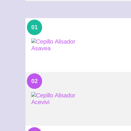
01
02