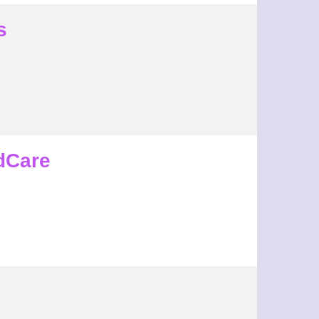
s
dCare