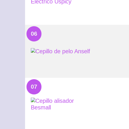
06
07